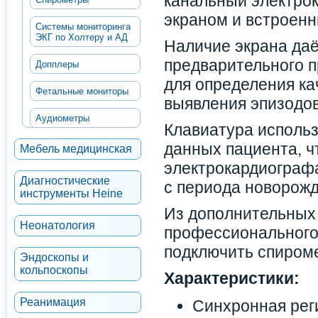
канальный электро
экраном и встроен
Системы мониторинга
ЭКГ по Холтеру и АД
Наличие экрана да
предварительного п
Допплеры
для определения ка
Фетальные мониторы
выявления эпизодо
Аудиометры
Клавиатура использу
данных пациента, 
Мебель медицинская
электрокардиографа
Диагностические
с периода новорожд
инструменты Heine
Из дополнительных
Неонатология
профессионального 
подключить спироме
Эндоскопы и
кольпоскопы
Характеристики:
Реанимация
Синхронная рег