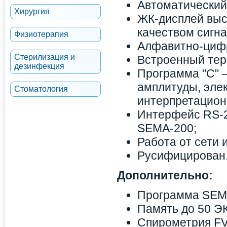
Автоматический
Хирургия
ЖК-дисплей высо
качеством сигн
Физиотерапия
Алфавитно-цифр
Стерилизация и
Встроенный тер
дезинфекция
Программа "С" 
амплитуды, эле
Стоматология
интерпретацион
Интерфейс RS-2
SEMA-200;
Работа от сети 
Русифицирован
Дополнительно:
Программа SEMA
Память до 50 ЭК
Спирометрия FV