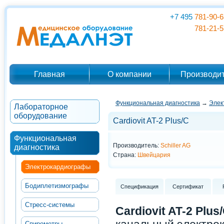
+7 495
781-90-6
781-21-5
Главная
О компании
Производи
Функциональная диагностика
→
Элек
Лабораторное
оборудование
Cardiovit AT-2 Plus/C
Функциональная
Производитель:
Schiller AG
диагностика
Страна:
Швейцария
Электрокардиографы
Бодиплетизмографы
Спецификация
Сертификат
Стресс-системы
Cardiovit AT-2 Plus
Спирометры