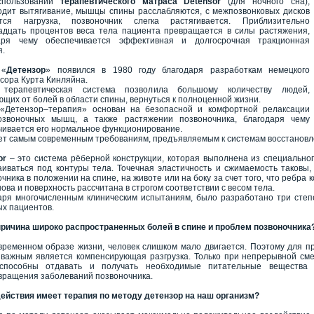
спользовании
терапевтического матраса Detensor
(для ночного сна),
одит вытягивание, мышцы спины расслабляются, с межпозвонковых дисков
тся нагрузка, позвоночник слегка растягивается. Приблизительно
адцать процентов веса тела пациента превращается в силы растяжения,
аря чему обеспечивается эффективная и долгосрочная тракционная
я.
 «
Детензор
» появился в 1980 году благодаря разработкам немецкого
сора Курта Кинляйна.
 терапевтическая система позволила большому количеству людей,
щих от болей в области спины, вернуться к полноценной жизни.
«Детензор–терапия» основан на безопасной и комфортной релаксации
озвоночных мышц, а также растяжении позвоночника, благодаря чему
чивается его нормальное функционирование.
ет самым современным требованиям, предъявляемым к системам восстановле
or
– это система рёберной конструкции, которая выполнена из специально
аиваться под контуры тела. Точечная эластичность и сжимаемость таковы,
чника в положении на спине, на животе или на боку за счет того, что ребра к
нова и поверхность рассчитана в строгом соответствии с весом тела.
аря многочисленным клиническим испытаниям, было разработано три степе
ых пациентов.
причина широко распространенных болей в спине и проблем позвоночника
временном образе жизни, человек слишком мало двигается. Поэтому для п
 важным является компенсирующая разгрузка. Только при непрерывной смен
способны отдавать и получать необходимые питательные вещества 
вращения заболеваний позвоночника.
действия имеет терапия по методу детензор на наш организм?