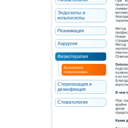
При и
происх
снимае
Эндоскопы и
восемн
благод
кольпоскопы
терапи
Метод
Реанимация
профес
Новая
страдаю
Хирургия
Метод 
околоп
обеспе
Физиотерапия
Отвеча
Detens
Вытяжение
подстр
позвоночника
позвоно
а их ос
Благод
Стерилизация и
взросл
дезинфекция
В чем 
При со
Стоматология
крайне
диски 
предот
Какие 