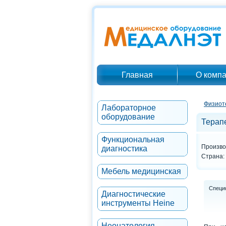
Главная
О комп
Физиот
Лабораторное
оборудование
Терап
Функциональная
Произво
диагностика
Страна:
Мебель медицинская
Специ
Диагностические
инструменты Heine
Неонатология