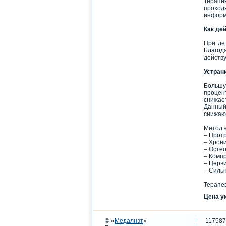
Терапи
проход
информ
Как де
При де
Благод
действ
Устрани
Большую
процен
снижае
Данный
снижаю
Метод 
– Протр
– Хрон
– Остео
– Комп
– Церви
– Силь
Терапев
Цена у
© «
Медалнэт
»
117587