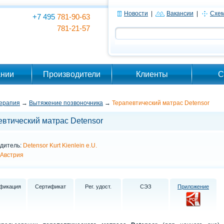
Новости
|
Вакансии
|
Схем
+7 495
781-90-63
781-21-57
ании
Производители
Клиенты
С
ерапия
→
Вытяжение позвоночника
→
Терапевтический матрас Detensor
евтический матрас Detensor
дитель:
Detensor Kurt Kienlein e.U.
Австрия
фикация
Сертификат
Рег. удост.
СЭЗ
Приложение