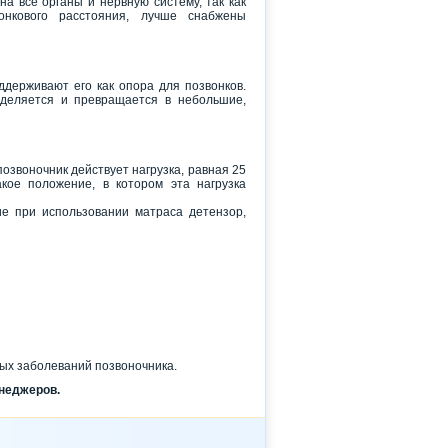
а все органы и нервную систему, так как
нкового расстояния, лучше снабжены
держивают его как опора для позвонков.
деляется и превращается в небольшие,
озвоночник действует нагрузка, равная 25
кое положение, в котором эта нагрузка
е при использовании матраса детензор,
ных заболеваний позвоночника.
енеджеров.