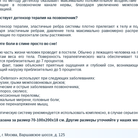
я по методу детензор оказывает максимально положительное воздействие н
ящие в позвоночном канале нервы, благодаря увеличению межпозво
ацией.
йствует детензор терапия на позвоночник?
тензор терапии, эластичные ребра системы плотно прилегают к телу и под
аря эластичным ребрам, давление тела максимально равномерно распре
ующие по горизонтали силы растяжения.
те боли в спине просто во сне!
 часть жизни человек проводит в постели. Обычно у лежащего человека на п
там веса его тела. Поверхность терапевтического мата обеспечивает та
тся приблизительно до 7 процентов.
 факт, также объясняет приятные ощущения и глубокий сон, возникающи
щий нагрузку приблизительно до 5 процентов.
«Detensor» используют при следующих заболеваниях:
узии, грыжи межпозвонковых дисков;
ические и острые заболевания позвоночника;
пороз, сколиоз;
рессионные переломы;
кальные мигрени, головные боли;
ное перенапряжение мышц.
тическую систему рекомендуется использовать комплексно, в случае серьез
казана за размер 70-100х200х18 см. Другие размеры уточняйте у наших м
, г. Москва, Варшавское шоссе, д. 125