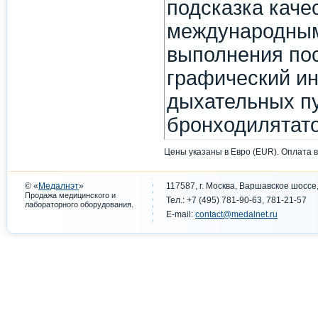
подсказка каче
международным
выполнения пос
графический ин
дыхательных пу
бронходилятато
Цены указаны в Евро (EUR). Оплата в
© «
Медалнэт
»
117587, г. Москва, Варшавское шоссе,
Продажа медицинского и
Тел.: +7 (495) 781-90-63, 781-21-57
.
лабораторного оборудования
E-mail:
contact@medalnet.ru