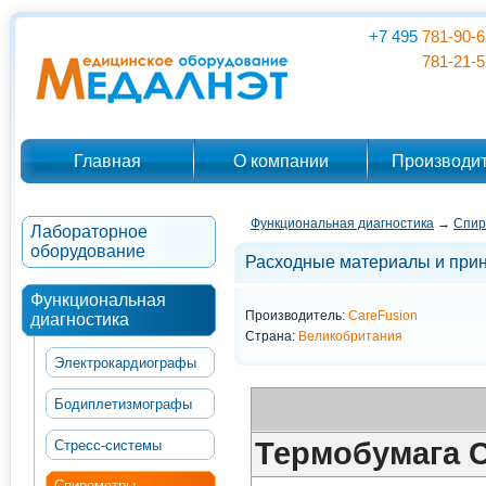
+7 495
781-90-6
781-21-5
Главная
О компании
Производи
Функциональная диагностика
→
Спир
Лабораторное
оборудование
Расходные материалы и прин
Функциональная
Производитель:
CareFusion
диагностика
Страна:
Великобритания
Электрокардиографы
Бодиплетизмографы
Спецификация
Сертификат
Термобумага C
Стресс-системы
Спирометры