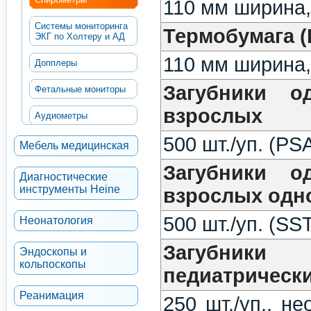
110 мм ширина,
Системы мониторинга
Термобумага (
ЭКГ по Холтеру и АД
110 мм ширина,
Допплеры
Загубники о
Фетальные мониторы
взрослых
Аудиометры
500 шт./уп. (PS
Мебель медицинская
Загубники о
Диагностические
инструменты Heine
взрослых одн
500 шт./уп. (SS
Неонатология
Загубники 
Эндоскопы и
кольпоскопы
педиатрическ
Реанимация
250 шт./уп., н