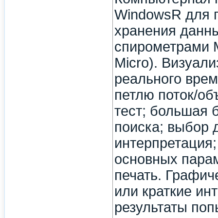
WindowsR для п
хранения данны
спирометрами M
Micro). Визуал
реального врем
петлю поток/об
тест; большая 
поиска; выбор 
интерпретация; 
основных парам
печать. Графич
или краткие ин
результаты поп