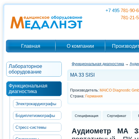
+7 495
781-90-6
781-21-5
Главная
О компании
Производи
Функциональная диагностика
→
Ауди
Лабораторное
оборудование
MA 33 SISI
Функциональная
Производитель:
MAICO Diagnostic Gm
диагностика
Страна:
Германия
Электрокардиографы
Бодиплетизмографы
Спецификация
Сертификат
Стресс-системы
Аудиометр MA 3