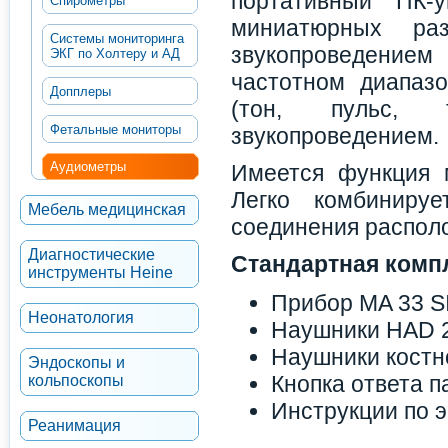
портативный ПК-у
Спирометры
миниатюрных ра
Системы мониторинга
звукопроведение
ЭКГ по Холтеру и АД
частотном диапаз
Допплеры
(тон, пульс,
Фетальные мониторы
звукопроведением.
Аудиометры
Имеется функция м
Легко комбинируе
Мебель медицинская
соединения распол
Диагностические
Стандартная комп
инструменты Heine
Прибор MA 33 SI
Неонатология
Наушники HAD 
Наушники костн
Эндоскопы и
Кнопка ответа п
кольпоскопы
Инструкции по э
Реанимация