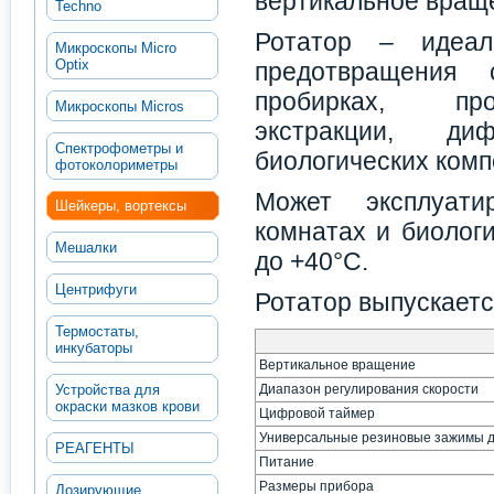
вертикальное вращ
Techno
Ротатор – идеал
Микроскопы Micro
Optix
предотвращения 
пробирках, пр
Микроскопы Micros
экстракции, д
Спектрофометры и
биологических комп
фотоколориметры
Может эксплуати
Шейкеры, вортексы
комнатах и биолог
Мешалки
до +40°С.
Центрифуги
Ротатор выпускаетс
Термостаты,
инкубаторы
Вертикальное вращение
Устройства для
Диапазон регулирования скорости
окраски мазков крови
Цифровой таймер
Универсальные резиновые зажимы д
РЕАГЕНТЫ
Питание
Размеры прибора
Дозирующие