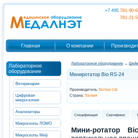
+7 495
781-90-6
781-21-5
Главная
О компании
Производи
Лабораторное оборудование
→
Шейк
Лабораторное
оборудование
Миниротатор Bio RS-24
Ветеринария
Производитель:
BioSan Ltd.
Цифровая
Страна:
Латвия
микроскопия
Анализаторы
Спецификация
Сертификат
Микроскопы ЛОМО
Мини-ротатор Bi
Микроскопы Meiji