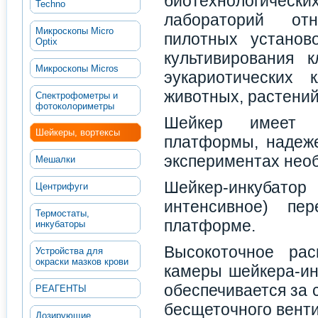
биотехнологическ
Techno
лабораторий от
Микроскопы Micro
пилотных установ
Optix
культивирования к
Микроскопы Micros
эукариотических 
животных, растений
Спектрофометры и
фотоколориметры
Шейкер имеет п
Шейкеры, вортексы
платформы, надеже
экспериментах нео
Мешалки
Шейкер-инкубат
Центрифуги
интенсивное) пе
Термостаты,
платформе.
инкубаторы
Высокоточное ра
Устройства для
окраски мазков крови
камеры шейкера-ин
обеспечивается за 
РЕАГЕНТЫ
бесщеточного венти
Дозирующие