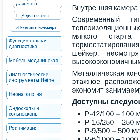
устройства
Внутренняя камера
ПЦР-диагностика
Современный ти
теплоизоляционн
рН-метры и иономеры
мягкого старта
Функциональная
термостатирован
диагностика
шейкер, несмотр
высокоэкономичны
Мебель медицинская
Металлическая конс
Диагностические
инструменты Heine
этажное расположе
экономит занимаем
Неонатология
Доступны следующ
Эндоскопы и
P-42/100 – 100 м
кольпоскопы
P-16/250 – 250 м
Реанимация
P-9/500 – 500 мл
P-6/1000 – 1000 