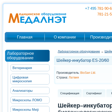
+7 495
781-90-6
781-21-5
Главная
О компании
Производи
Лабораторное оборудование
→
Шейк
Лабораторное
оборудование
Шейкер-инкубатор ES-20/60
Ветеринария
Производитель:
BioSan Ltd.
Цифровая
Страна:
Латвия
микроскопия
Анализаторы
Спецификация
Сертификат
Микроскопы ЛОМО
Шейкер–инкубат
Микроскопы Meiji