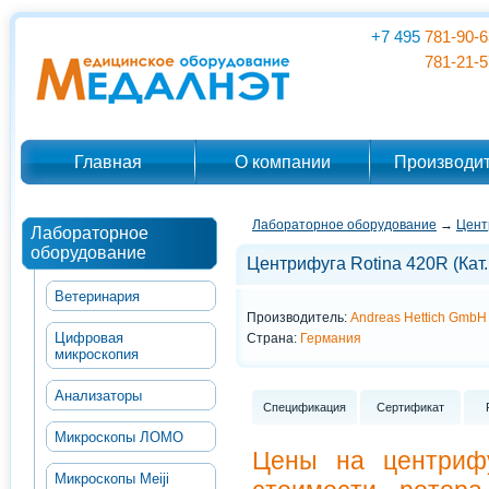
+7 495
781-90-6
781-21-5
Главная
О компании
Производи
Лабораторное оборудование
→
Цент
Лабораторное
оборудование
Центрифуга Rotina 420R (Кат
Ветеринария
Производитель:
Andreas Hettich GmbH
Цифровая
Страна:
Германия
микроскопия
Анализаторы
Спецификация
Сертификат
Микроскопы ЛОМО
Цены на центрифу
Микроскопы Meiji