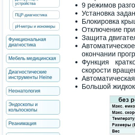
устройства
9 режимов разг
Установка задан
ПЦР-диагностика
Блокировка крыш
рН-метры и иономеры
Отключение при 
Защита двигател
Функциональная
Автоматическ
диагностика
окончании прог
Мебель медицинская
Функция кратк
скорости враще
Диагностические
Автоматическая
инструменты Heine
Большой жидкок
Неонатология
Эндоскопы и
кольпоскопы
Реанимация