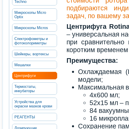
стоимости ротора
Techno
подбираются инди
Микроскопы Micro
задач, по вашему за
Optix
Центрифуга Rotin
Микроскопы Micros
– универсальная н
Спектрофометры и
при сравнительно 
фотоколориметры
коротким временем 
Шейкеры, вортексы
Преимущества:
Мешалки
Охлаждаемая (
Центрифуги
модели;
Максимальная в
Термостаты,
инкубаторы
4x600 мл;
52x15 мл – 
Устройства для
окраски мазков крови
84 вакуумны
16 микропла
РЕАГЕНТЫ
Сохранение пам
Дозирующие