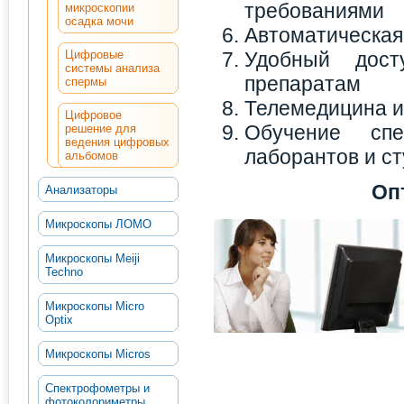
требованиями
микроскопии
осадка мочи
Автоматическая
Цифровые
Удобный дос
системы анализа
препаратам
спермы
Телемедицина и
Цифровое
Обучение спе
решение для
ведения цифровых
лаборантов и с
альбомов
Оп
Анализаторы
Микроскопы ЛОМО
Микроскопы Meiji
Techno
Микроскопы Micro
Optix
Микроскопы Micros
Спектрофометры и
фотоколориметры