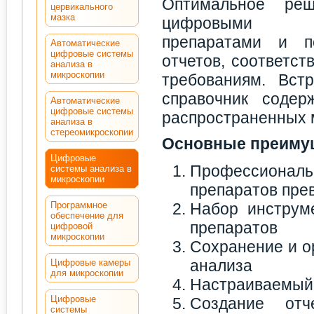
Оптимальное ре
цервикального
мазка
цифровыми ми
препаратами и по
Автоматические
цифровые системы
отчетов, соответс
анализа в
микроскопии
требованиям. Вст
справочник содер
Автоматические
цифровые системы
распространенных м
анализа в
стереомикроскопии
Основные преиму
Цифровые
Профессионал
системы анализа в
микроскопии
препаратов пре
Программное
Набор инструм
обеспечение для
препаратов
цифровой
микроскопии
Сохранение и о
анализа
Цифровые камеры
для микроскопии
Настраиваемый 
Цифровые
Создание отч
системы