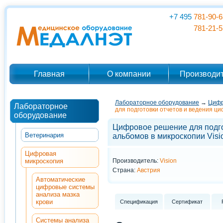
+7 495
781-90-6
781-21-5
Главная
О компании
Производи
Лабораторное оборудование
→
Цифр
Лабораторное
для подготовки отчетов и ведения ци
оборудование
Цифровое решение для подго
Ветеринария
альбомов в микроскопии Visi
Цифровая
микроскопия
Производитель:
Vision
Страна:
Австрия
Автоматические
цифровые системы
анализа мазка
крови
Спецификация
Сертификат
Системы анализа