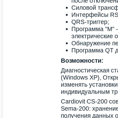
после отключени
Силовой транс
Интерфейсы RS-
QRS-триггер;
Программа "М" 
электрические о
Обнаружение пе
Программа QT д
Возможности:
Диагностическая ст
(Windows XP), Откр
изменять установк
индивидуальным тр
Cardiovit CS-200 с
Sema-200: хранени
получения данных 