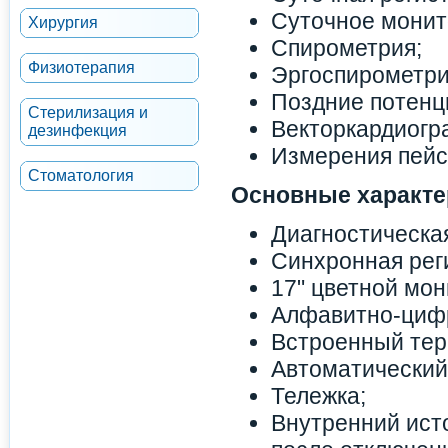
Суточное монит
Хирургия
Спирометрия;
Физиотерапия
Эргоспирометри
Поздние потенц
Стерилизация и
Векторкардиогр
дезинфекция
Измерения пейс
Стоматология
Основные характе
Диагностическая
Синхронная рег
17" цветной мон
Алфавитно-цифр
Встроенный тер
Автоматический
Тележка;
Внутренний ист