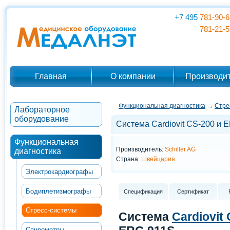
+7 495
781-90-6
781-21-5
Главная
О компании
Производи
Функциональная диагностика
→
Стре
Лабораторное
оборудование
Система Cardiovit CS-200 и 
Функциональная
Производитель:
Schiller AG
диагностика
Страна:
Швейцария
Электрокардиографы
Бодиплетизмографы
Спецификация
Сертификат
Стресс-системы
Система
Cardiovit
Спирометры