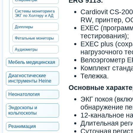
ERG 911S.
Cardiovit CS-20
Системы мониторинга
ЭКГ по Холтеру и АД
RW, принтер, О
EXEC (программ
Допплеры
тестирования);
Фетальные мониторы
EXEC plus (сох
Аудиометры
нагрузочного те
Велоэргометр E
Мебель медицинская
Комплект станд
Тележка.
Диагностические
инструменты Heine
Основные характе
Неонатология
ЭКГ покоя (вклю
обнаружение пе
Эндоскопы и
кольпоскопы
12-канальное н
Длительная рег
Реанимация
Суточная регист