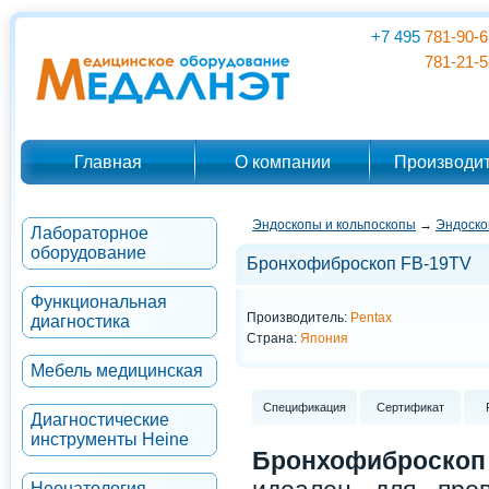
+7 495
781-90-6
781-21-5
Главная
О компании
Производи
Эндоскопы и кольпоскопы
→
Эндоско
Лабораторное
оборудование
Бронхофиброскоп FB-19TV
Функциональная
Производитель:
Pentax
диагностика
Страна:
Япония
Мебель медицинская
Спецификация
Сертификат
Диагностические
инструменты Heine
Бронхофиброско
Неонатология