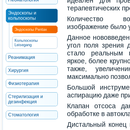
идеален для пров
терапевтических пр
Эндоскопы и
Количество в
кольпоскопы
изображение было 
Эндоскопы Pentax
Данное нововведен
Кольпоскопы
угол поля зрения 
Leisegang
стало реальным п
Реанимация
яркое, более крупн
также, увеличен
Хирургия
максимально позвол
Физиотерапия
Большой инструме
аспирацию даже при
Стерилизация и
дезинфекция
Клапан отсоса д
обработке в автокл
Стоматология
Дистальный конец 