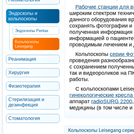
Рабочие станции для в
широким спектром техни
Эндоскопы и
кольпоскопы
данного оборудования вр
сохранять фотографии и 
Эндоскопы Pentax
полученная информация м
информацией о пациенте
Кольпоскопы
проводимым лечением и 
Leisegang
Кольпоскопы
серии Фо
Реанимация
проведения разнообразн
с сохранением полученны
Хирургия
так и видеороликов на П
работы.
Физиотерапия
С кольпоскопами Leise
гинекологические кресла
Стерилизация и
аппарат
radioSURG 2200
дезинфекция
медицины (в том числе и 
Стоматология
Кольпоскопы Leisegang серии