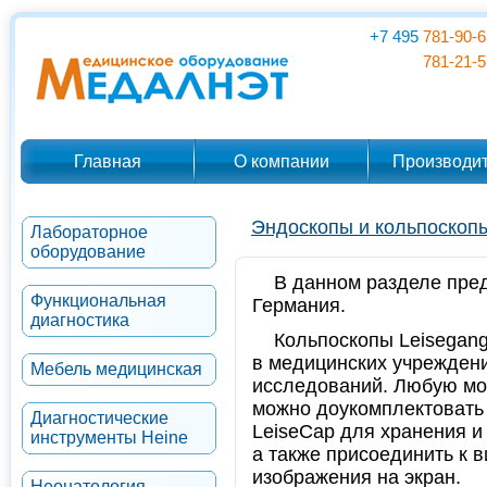
+7 495
781-90-6
781-21-5
Главная
О компании
Производи
Эндоскопы и кольпоскоп
Лабораторное
оборудование
В данном разделе пр
Функциональная
Германия.
диагностика
Кольпоскопы Leisegan
в медицинских учрежден
Мебель медицинская
исследований. Любую мод
можно доукомплектовать
Диагностические
LeiseCap для хранения и
инструменты Heine
а также присоединить к 
изображения на экран.
Неонатология