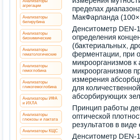
измерения мутности
Анализаторы
агрегации
пределах диапазона
МакФарланда (100×1
Анализаторы
билирубина
Денситометр DEN-1
Анализаторы
определения концен
биохимические
(бактериальных, др
Анализаторы
ферментации, при 
гематологические
микроорганизмов к
Анализаторы
микроорганизмов пр
гемоглобина
измерения абсорбци
Анализаторы
для количественной
гликогемоглобина
абсорбирующих зел
Анализаторы ИФА
и ИХЛА
Принцип работы де
Анализаторы
оптической плотно
глюкозы и лактата
результатов в виде
Анализаторы КЩС
Денситометр DEN-1