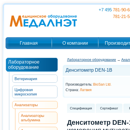
+7 495
781-90-6
781-21-5
Главная
О компании
Производи
Лабораторное оборудование
→
Анал
Лабораторное
оборудование
Денситометр DEN-1B
Ветеринария
Производитель:
BioSan Ltd.
Цифровая
Страна:
Латвия
микроскопия
Анализаторы
Спецификация
Сертификат
Анализаторы
альбумина
Денситометр DEN-