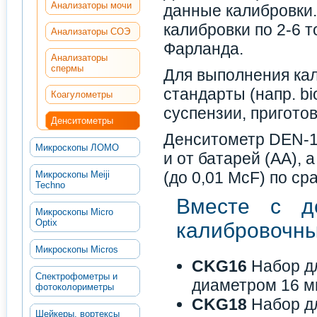
Анализаторы мочи
данные калибровки
калибровки по 2-6 т
Анализаторы СОЭ
Фарланда.
Анализаторы
спермы
Для выполнения кал
стандарты (напр. bi
Коагулометры
суспензии, пригото
Денситометры
Денситометр DEN-1B
Микроскопы ЛОМО
и от батарей (АА),
(до 0,01 McF) по с
Микроскопы Meiji
Techno
Вместе с де
Микроскопы Micro
Optix
калибровочны
Микроскопы Micros
CKG16
Набор д
Спектрофометры и
диаметром 16 м
фотоколориметры
CKG18
Набор д
Шейкеры, вортексы