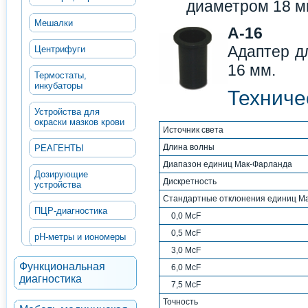
диаметром 18 м
Мешалки
A-16
Адаптер д
Центрифуги
16 мм.
Термостаты,
инкубаторы
Техниче
Устройства для
окраски мазков крови
Источник света
Длина волны
РЕАГЕНТЫ
Диапазон единиц Мак-Фарланда
Дозирующие
Дискретность
устройства
Стандартные отклонения единиц М
ПЦР-диагностика
0,0 McF
0,5 McF
рН-метры и иономеры
3,0 McF
Функциональная
6,0 McF
диагностика
7,5 McF
Точность