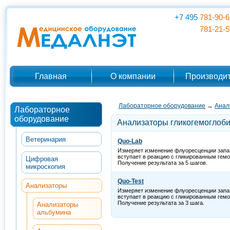
+7 495
781-90-6
781-21-5
Главная
О компании
Производи
Лабораторное оборудование
→
Анал
Лабораторное
оборудование
Анализаторы гликогемоглоб
Ветеринария
Quo-Lab
Измеряет изменение флуоресценции запат
вступает в реакцию с гликированным гемо
Цифровая
Получение результата за 5 шагов.
микроскопия
Quo-Test
Анализаторы
Измеряет изменение флуоресценции запат
вступает в реакцию с гликированным гемо
Получение результата за 3 шага.
Анализаторы
альбумина