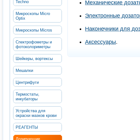
Techno
Механические дозат
Микроскопы Micro
Электронные дозат
Optix
Наконечники для до
Микроскопы Micros
Аксессуары
.
Спектрофометры и
фотоколориметры
Шейкеры, вортексы
Мешалки
Центрифуги
Термостаты,
инкубаторы
Устройства для
окраски мазков крови
РЕАГЕНТЫ
Дозирующие