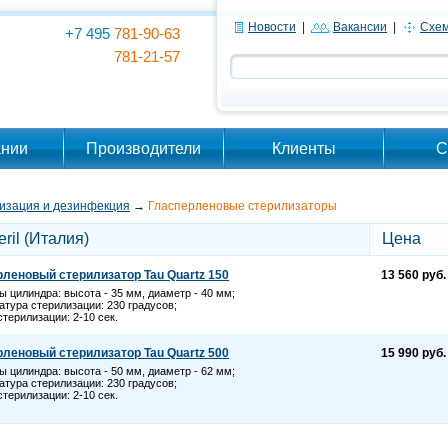
Новости
|
Вакансии
|
Схем
+7 495
781-90-63
781-21-57
ании
Производители
Клиенты
С
изация и дезинфекция
→
Гласперленовые стерилизаторы
eril (Италия)
Цена
леновый стерилизатор Tau Quartz 150
13 560 руб.
ы цилиндра: высота - 35 мм, диаметр - 40 мм;
атура стерилизации: 230 градусов;
стерилизации: 2-10 сек.
леновый стерилизатор Tau Quartz 500
15 990 руб.
ы цилиндра: высота - 50 мм, диаметр - 62 мм;
атура стерилизации: 230 градусов;
стерилизации: 2-10 сек.