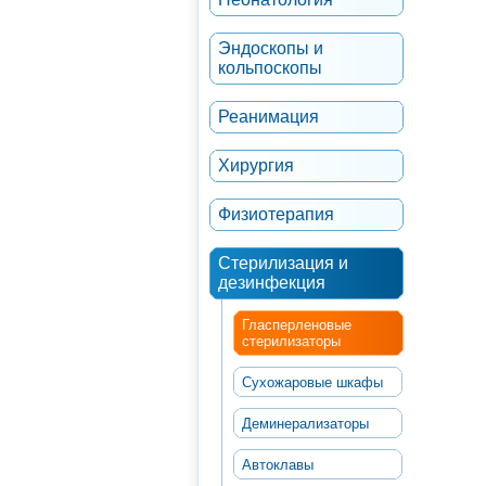
Эндоскопы и
кольпоскопы
Реанимация
Хирургия
Физиотерапия
Стерилизация и
дезинфекция
Гласперленовые
стерилизаторы
Сухожаровые шкафы
Деминерализаторы
Автоклавы