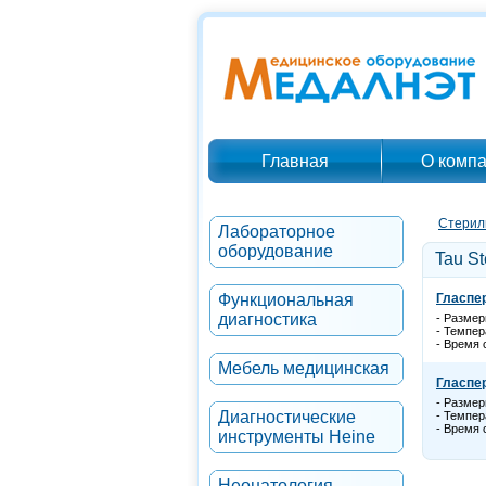
Главная
О комп
Стерил
Лабораторное
оборудование
Tau St
Функциональная
Гласпер
диагностика
- Размер
- Темпер
- Время 
Мебель медицинская
Гласпер
- Размер
Диагностические
- Темпер
- Время 
инструменты Heine
Неонатология