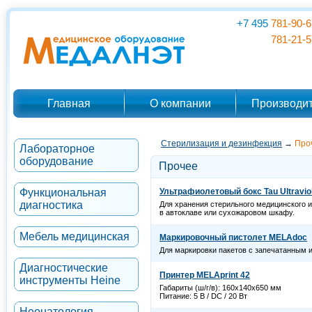
+7 495
781-90-6
781-21-5
Главная
О компании
Производи
Стерилизация и дезинфекция
→
Про
Лабораторное
оборудование
Прочее
Функциональная
Ультрафиолетовый бокс Tau Ultravio
диагностика
Для хранения стерильного медицинского 
в автоклаве или сухожаровом шкафу.
Мебель медицинская
Маркировочный пистолет MELAdoc
Для маркировки пакетов с запечатанным 
Диагностические
Принтер MELAprint 42
инструменты Heine
Габариты (ш/г/в): 160x140x650 мм
Питание: 5 В / DC / 20 Вт
Неонатология